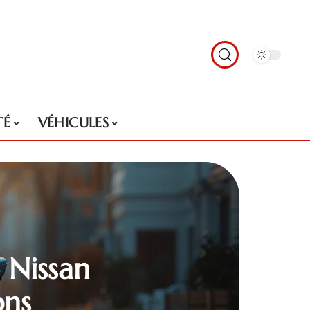
TÉ
VÉHICULES
 Nissan
ons