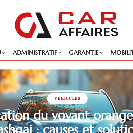
U
ADMINISTRATIF
GARANTIE
MOBILI
VÉHICULES
ication du voyant orange
shqai : causes et soluti