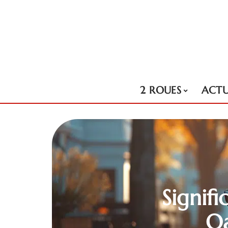
2 ROUES
ACT
Signif
Qa