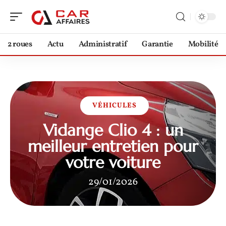
2 roues
Actu
Administratif
Garantie
Mobilité
VÉHICULES
Vidange Clio 4 : un
meilleur entretien pour
votre voiture
29/01/2026