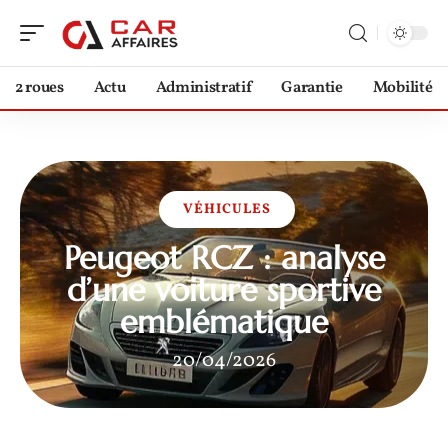
2 roues
Actu
Administratif
Garantie
Mobilité
VÉHICULES
Peugeot RCZ : analyse
d’une voiture sportive
emblématique
20/04/2026