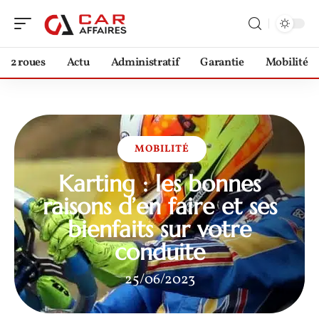
2 roues
Actu
Administratif
Garantie
Mobilité
MOBILITÉ
Karting : les bonnes
raisons d’en faire et ses
bienfaits sur votre
conduite
25/06/2023