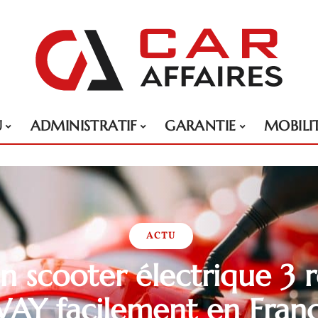
U
ADMINISTRATIF
GARANTIE
MOBILI
ACTU
n scooter électrique 3 
AY facilement en Fran