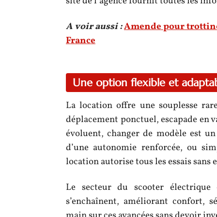
site de l’agence fournit toutes les in
A voir aussi :
Amende pour trottinet
France
Une option flexible et adapta
La location offre une souplesse rare
déplacement ponctuel, escapade en va
évoluent, changer de modèle est un 
d’une autonomie renforcée, ou sim
location autorise tous les essais sans
Le secteur du scooter électrique 
s’enchaînent, améliorant confort, s
main sur ces avancées sans devoir inv