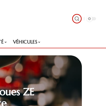
TÉ
VÉHICULES
roues ZE
ce