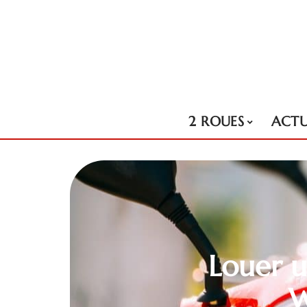
2 ROUES
ACT
Louer u
W