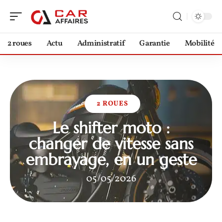
2 roues
Actu
Administratif
Garantie
Mobilité
2 ROUES
Le shifter moto :
changer de vitesse sans
embrayage, en un geste
05/05/2026