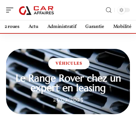
2 roues
Actu
Administratif
Garantie
Mobilité
VÉHICULES
Le Range Rover chez un
expert en leasing
23/02/2025