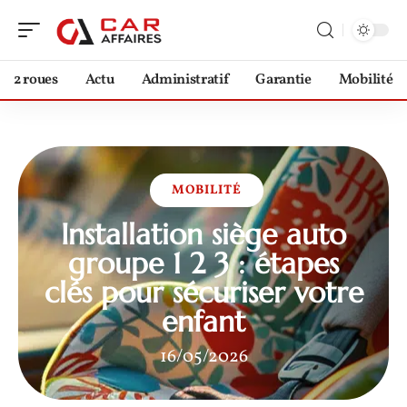
2 roues
Actu
Administratif
Garantie
Mobilité
MOBILITÉ
Installation siège auto
groupe 1 2 3 : étapes
clés pour sécuriser votre
enfant
16/05/2026