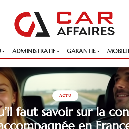
U
ADMINISTRATIF
GARANTIE
MOBILI
ACTU
’il faut savoir sur la co
accompagnée en Franc