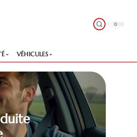
TÉ
VÉHICULES
nduite
e