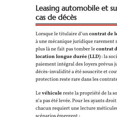
Leasing automobile et suc
cas de décès
Lorsque le titulaire d’un
contrat de 
à une mécanique juridique rarement maî
plus là ne fait pas tomber le
contrat d
location longue durée (LLD)
: la soc
paiement intégral des loyers prévus ju
décès-invalidité a été souscrite et couv
protection reste rare dans les contrat
Le
véhicule
reste la propriété de la s
n’a pas été levée. Pour les ayants droi
chacun requiert une lecture méticule
scénarios émergent :