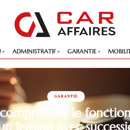
U
ADMINISTRATIF
GARANTIE
MOBILI
GARANTIE
 comprendre le foncti
un leasing avec success