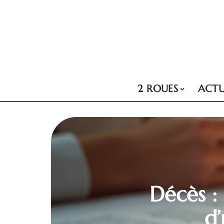
2 ROUES
ACT
Décès :
d’