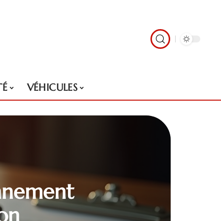
TÉ
VÉHICULES
onnement
ion