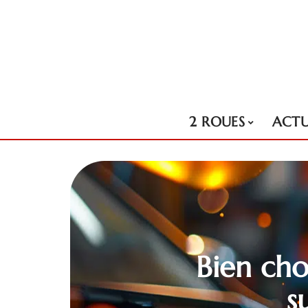
2 ROUES
ACT
Bien cho
s