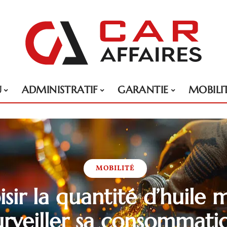
U
ADMINISTRATIF
GARANTIE
MOBILI
MOBILITÉ
isir la quantité d’huile 
urveiller sa consommati