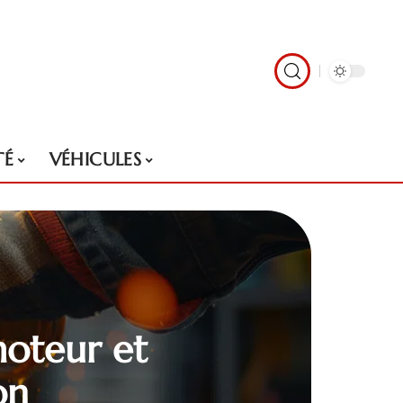
TÉ
VÉHICULES
moteur et
on