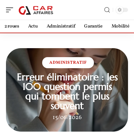
2 roues
Actu
Administratif
Garantie
Mobilité
ADMINISTRATIF
Erreur éliminatoire : les
100 question permis
qui tombent le plus
souvent
15/06/2026