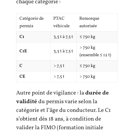
chaque catégorie :
Catégorie de
PTAC
Remorque
permis
véhicule
autorisée
C1
3,5 t à 7,5 t
≤ 750 kg
> 750 kg
C1E
3,5 t à 7,5 t
(ensemble ≤ 12 t)
C
> 7,5 t
≤ 750 kg
CE
> 7,5 t
> 750 kg
Autre point de vigilance : la
durée de
validité
du permis varie selon la
catégorie et l’âge du conducteur. Le C1
s’obtient dès 18 ans, à condition de
valider la FIMO (formation initiale