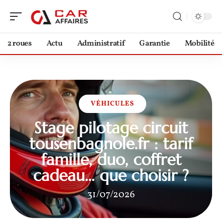
2 roues
Actu
Administratif
Garantie
Mobilité
VÉHICULES
Stage pilotage circuit
tousenbagnole.fr : tarif
famille, duo, coffret
cadeau… que choisir ?
31/07/2026