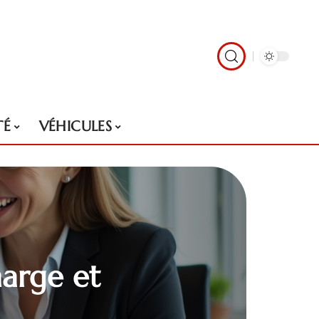
TÉ
VÉHICULES
harge et