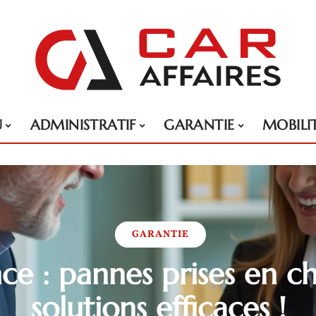
U
ADMINISTRATIF
GARANTIE
MOBILI
GARANTIE
ce : pannes prises en c
solutions efficaces !