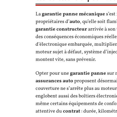
La
garantie panne mécanique
s’est
propriétaires d’
auto
, qu’elle soit fla
garantie constructeur
arrivée à son
des conséquences économiques réelles.
d’électronique embarquée, multiplient 
moteur sujet à défaut, système d’inje
montent vite, sans prévenir.
Opter pour une
garantie panne
sur m
assurances auto
proposent désorma
couverture ne s’arrête plus au moteur
englobent aussi des boîtiers électroniq
même certains équipements de confort
attentive du
contrat
: durée, kilomét