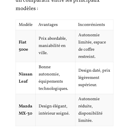
un comparatif entre les principaux
modèles :
Modèle
Avantages
Inconvénients
Autonomie
Prix abordable,
Fiat
limitée, espace
maniabilité en
500e
de coffre
ville.
restreint.
Bonne
Design daté, prix
Nissan
autonomie,
légèrement
Leaf
équipements
supérieur.
technologiques.
Autonomie
Mazda
Design élégant,
réduite,
MX-30
intérieur soigné.
disponibilité
limitée.