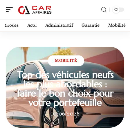
2 roues
Actu
Administratif
Garantie
Mobilité
MOBILITÉ
Top des véhicules neufs
les plus abordables :
faire le bon choix pour
votre portefeuille
10/06/2026