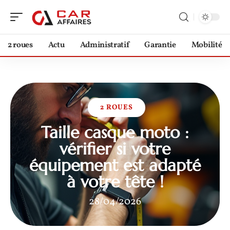
2 roues
Actu
Administratif
Garantie
Mobilité
2 ROUES
Taille casque moto :
vérifier si votre
équipement est adapté
à votre tête !
28/04/2026