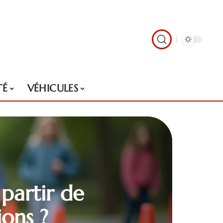
TÉ
VÉHICULES
 partir de
ions ?