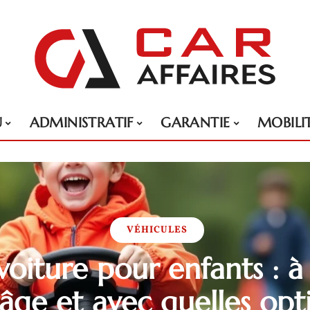
U
ADMINISTRATIF
GARANTIE
MOBILI
VÉHICULES
voiture pour enfants : à
âge et avec quelles opt