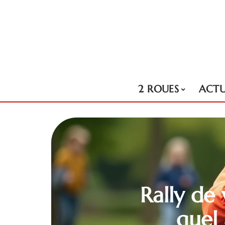
2 ROUES
ACT
Rally de 
quel 