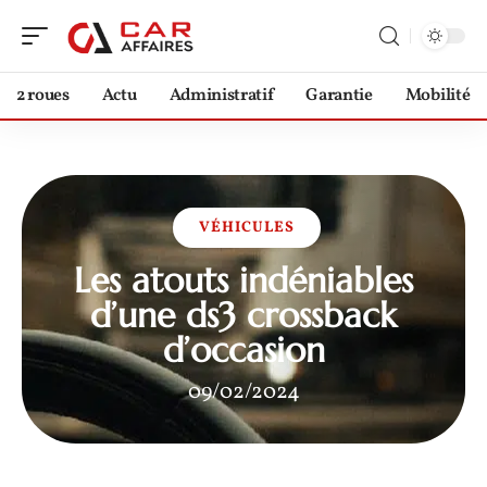
2 roues
Actu
Administratif
Garantie
Mobilité
VÉHICULES
Les atouts indéniables
d’une ds3 crossback
d’occasion
09/02/2024