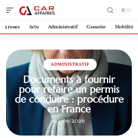
2 roues
Actu
Administratif
Garantie
Mobilité
ADMINISTRATIF
Documents à fournir
pour refaire un permis
de conduire : procédure
en France
02/06/2026