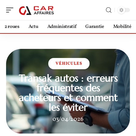
2 roues
Actu
Administratif
Garantie
Mobilité
VÉHICULES
Transak autos : erreurs
fréquentes des
acheteurs et comment
les éviter
03/04/2026