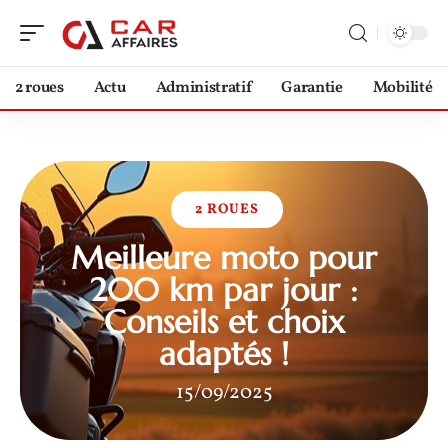
2 roues
Actu
Administratif
Garantie
Mobilité
2 ROUES
Meilleure moto pour
200 km par jour :
Conseils et choix
adaptés !
15/09/2025