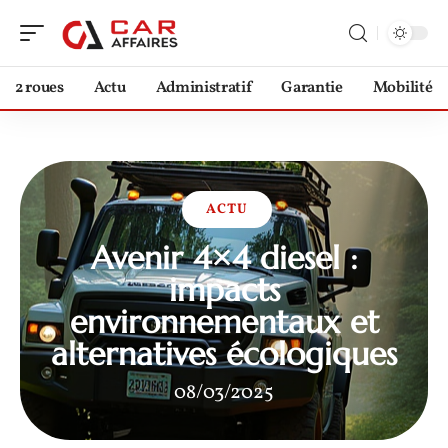
2 roues
Actu
Administratif
Garantie
Mobilité
ACTU
Avenir 4×4 diesel :
impacts
environnementaux et
alternatives écologiques
08/03/2025