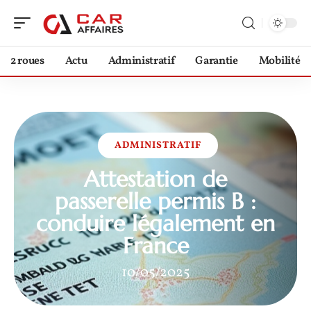
2 roues
Actu
Administratif
Garantie
Mobilité
ADMINISTRATIF
Attestation de
passerelle permis B :
conduire légalement en
France
10/05/2025